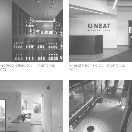
enoteca oltrebolla ·
mantova,
u-neat health club ·
mantova,
2021
2021