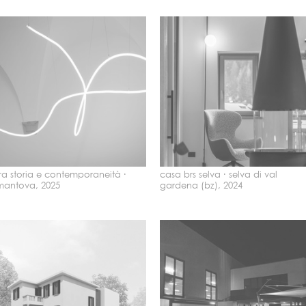
tra storia e contemporaneità ·
casa brs selva ·
selva di val
mantova, 2025
gardena (bz), 2024