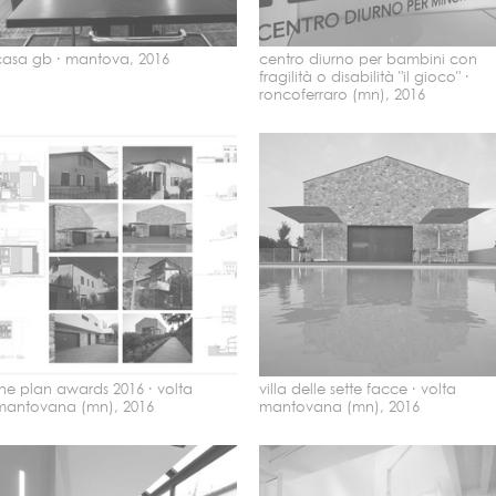
casa gb ·
mantova, 2016
centro diurno per bambini con
fragilità o disabilità "il gioco" ·
roncoferraro (mn), 2016
the plan awards 2016 ·
volta
villa delle sette facce ·
volta
mantovana (mn), 2016
mantovana (mn), 2016