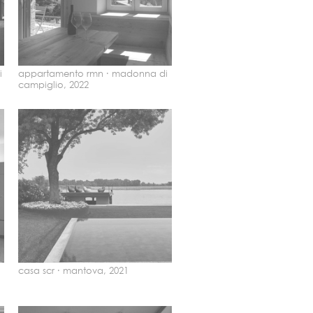
i
appartamento rmn ·
madonna di
campiglio, 2022
casa scr ·
mantova, 2021