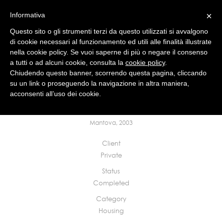
×
Informativa
Questo sito o gli strumenti terzi da questo utilizzati si avvalgono
di cookie necessari al funzionamento ed utili alle finalità illustrate
nella cookie policy. Se vuoi saperne di più o negare il consenso
a tutti o ad alcuni cookie, consulta la
cookie policy
.
studio
news
works
contact
Chiudendo questo banner, scorrendo questa pagina, cliccando
su un link o proseguendo la navigazione in altra maniera,
acconsenti all’uso dei cookie.
Sistemazione e arredamento appartamento nel
centro storico
Mantova, 2003
Client
Private
Status
Completed
Category
Housing