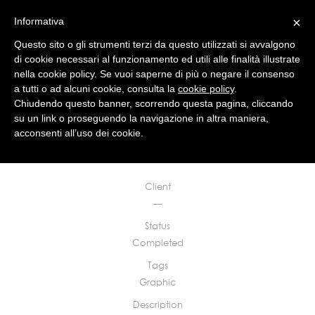
×
Informativa
Questo sito o gli strumenti terzi da questo utilizzati si avvalgono
di cookie necessari al funzionamento ed utili alle finalità illustrate
nella cookie policy. Se vuoi saperne di più o negare il consenso
a tutti o ad alcuni cookie, consulta la
cookie policy
.
studio
news
works
contact
Chiudendo questo banner, scorrendo questa pagina, cliccando
su un link o proseguendo la navigazione in altra maniera,
acconsenti all’uso dei cookie.
Post card nicola salami architetto
Mantova, 2000
Client
—
Status
Completed
Tags
Graphic
Description