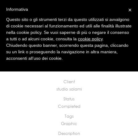
×
Informativa
Questo sito o gli strumenti terzi da questo utilizzati si avvalgono
di cookie necessari al funzionamento ed utili alle finalità illustrate
nella cookie policy. Se vuoi saperne di più o negare il consenso
a tutti o ad alcuni cookie, consulta la
cookie policy
.
studio
news
works
contact
Chiudendo questo banner, scorrendo questa pagina, cliccando
su un link o proseguendo la navigazione in altra maniera,
acconsenti all’uso dei cookie.
NATALE 2010
Mantova, 2010
Client
studio salami
Status
Completed
Tags
Graphic
Description