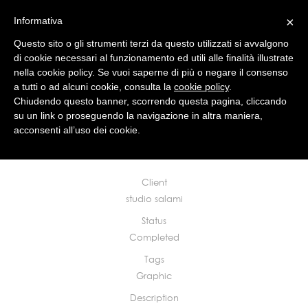
×
Informativa
Questo sito o gli strumenti terzi da questo utilizzati si avvalgono
di cookie necessari al funzionamento ed utili alle finalità illustrate
nella cookie policy. Se vuoi saperne di più o negare il consenso
a tutti o ad alcuni cookie, consulta la
cookie policy
.
studio
news
works
contact
Chiudendo questo banner, scorrendo questa pagina, cliccando
su un link o proseguendo la navigazione in altra maniera,
acconsenti all’uso dei cookie.
NATALE 2005
Mantova, 2005
Client
studio salami
Status
Completed
Tags
Graphic
Description